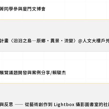
菁同學參與廈門文博會
計畫〈汩汩之島—原鄉•異景•流變〉@人文大樓戶
展覽議題開發與案例分享/賴駿杰
思 —— 從藝術創作到 Lightbox 攝影圖書室的